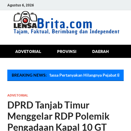
Agustus 6, 2026
Tajam, Faktual, Berimbang dan
ADVETORIAL
PROVINSI
DAERAH
JA
Independent
nas,, Massa Pertanyakan Hilangnya Pejabat BPKPD Saat Demo Dugaan 
BREAKING NEWS:
ADVETORIAL
DPRD Tanjab Timur
Menggelar RDP Polemik
Pengadaan Kapal 10 GT