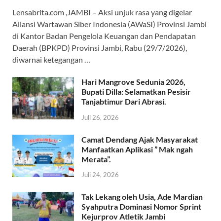
a
h
e
m
w
c
a
l
a
i
Lensabrita.com ,JAMBI – Aksi unjuk rasa yang digelar
e
t
e
i
t
Aliansi Wartawan Siber Indonesia (AWaSI) Provinsi Jambi
b
s
g
l
t
di Kantor Badan Pengelola Keuangan dan Pendapatan
o
A
r
e
Daerah (BPKPD) Provinsi Jambi, Rabu (29/7/2026),
o
p
a
r
diwarnai ketegangan …
k
p
m
Hari Mangrove Sedunia 2026,
Bupati Dilla: Selamatkan Pesisir
Tanjabtimur Dari Abrasi.
Juli 26, 2026
Camat Dendang Ajak Masyarakat
Manfaatkan Aplikasi ” Mak ngah
Merata”.
Juli 24, 2026
Tak Lekang oleh Usia, Ade Mardian
Syahputra Dominasi Nomor Sprint
Kejurprov Atletik Jambi