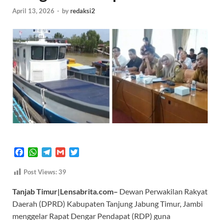
April 13, 2026
-
by
redaksi2
F
W
T
G
T
a
h
e
m
w
c
a
l
a
i
Post Views:
39
e
t
e
i
t
Tanjab Timur|Lensabrita.com–
Dewan Perwakilan Rakyat
b
s
g
l
t
o
A
r
e
Daerah (DPRD) Kabupaten Tanjung Jabung Timur, Jambi
o
p
a
r
menggelar Rapat Dengar Pendapat (RDP) guna