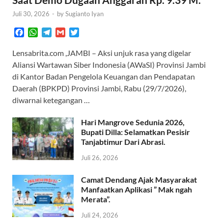
Juli 30, 2026
-
by
Sugianto Iyan
F
W
T
G
T
a
h
e
m
w
c
a
l
a
i
Lensabrita.com ,JAMBI – Aksi unjuk rasa yang digelar
e
t
e
i
t
Aliansi Wartawan Siber Indonesia (AWaSI) Provinsi Jambi
b
s
g
l
t
di Kantor Badan Pengelola Keuangan dan Pendapatan
o
A
r
e
Daerah (BPKPD) Provinsi Jambi, Rabu (29/7/2026),
o
p
a
r
diwarnai ketegangan …
k
p
m
Hari Mangrove Sedunia 2026,
Bupati Dilla: Selamatkan Pesisir
Tanjabtimur Dari Abrasi.
Juli 26, 2026
Camat Dendang Ajak Masyarakat
Manfaatkan Aplikasi ” Mak ngah
Merata”.
Juli 24, 2026