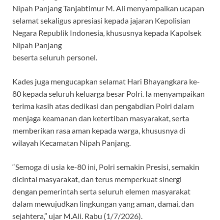
o
p
a
r
Nipah Panjang Tanjabtimur M. Ali menyampaikan ucapan
k
p
m
selamat sekaligus apresiasi kepada jajaran Kepolisian
Negara Republik Indonesia, khususnya kepada Kapolsek
Nipah Panjang
beserta seluruh personel.
Kades juga mengucapkan selamat Hari Bhayangkara ke-
80 kepada seluruh keluarga besar Polri. Ia menyampaikan
terima kasih atas dedikasi dan pengabdian Polri dalam
menjaga keamanan dan ketertiban masyarakat, serta
memberikan rasa aman kepada warga, khususnya di
wilayah Kecamatan Nipah Panjang.
“Semoga di usia ke-80 ini, Polri semakin Presisi, semakin
dicintai masyarakat, dan terus memperkuat sinergi
dengan pemerintah serta seluruh elemen masyarakat
dalam mewujudkan lingkungan yang aman, damai, dan
sejahtera,” ujar M.Ali. Rabu (1/7/2026).