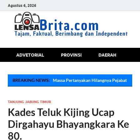
Agustus 6, 2026
Tajam, Faktual, Berimbang dan
ADVETORIAL
PROVINSI
DAERAH
JA
Independent
emanas,, Massa Pertanyakan Hilangnya Pejabat BPKPD Saat Demo Dugaa
BREAKING NEWS:
TANJUNG JABUNG TIMUR
Kades Teluk Kijing Ucap
Dirgahayu Bhayangkara Ke
80.