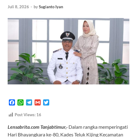
Juli 8, 2026
-
by
Sugianto Iyan
F
W
T
G
T
a
h
e
m
w
c
a
l
a
i
Post Views:
16
e
t
e
i
t
Lensabrita.com Tanjabtimur,-
Dalam rangka memperingati
b
s
g
l
t
o
A
r
e
Hari Bhayangkara ke-80, Kades Teluk Kijing Kecamatan