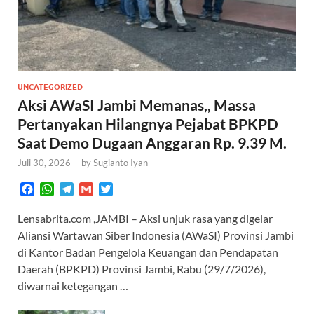
UNCATEGORIZED
Aksi AWaSI Jambi Memanas,, Massa
Pertanyakan Hilangnya Pejabat BPKPD
Saat Demo Dugaan Anggaran Rp. 9.39 M.
Juli 30, 2026
-
by
Sugianto Iyan
F
W
T
G
T
a
h
e
m
w
c
a
l
a
i
Lensabrita.com ,JAMBI – Aksi unjuk rasa yang digelar
e
t
e
i
t
Aliansi Wartawan Siber Indonesia (AWaSI) Provinsi Jambi
b
s
g
l
t
di Kantor Badan Pengelola Keuangan dan Pendapatan
o
A
r
e
Daerah (BPKPD) Provinsi Jambi, Rabu (29/7/2026),
o
p
a
r
diwarnai ketegangan …
k
p
m