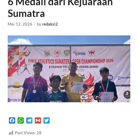
6 Medali dari Kejuaraan
Sumatra
Mei 12, 2026
-
by
redaksi2
F
W
T
G
T
a
h
e
m
w
c
a
l
a
i
Post Views:
28