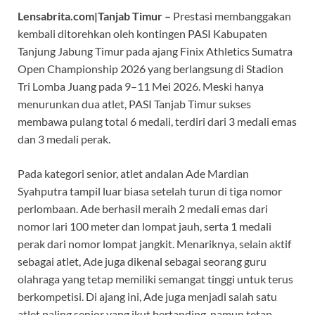
e
t
e
i
t
Lensabrita.com|Tanjab Timur –
Prestasi membanggakan
b
s
g
l
t
o
A
r
e
kembali ditorehkan oleh kontingen PASI Kabupaten
o
p
a
r
Tanjung Jabung Timur pada ajang Finix Athletics Sumatra
k
p
m
Open Championship 2026 yang berlangsung di Stadion
Tri Lomba Juang pada 9–11 Mei 2026. Meski hanya
menurunkan dua atlet, PASI Tanjab Timur sukses
membawa pulang total 6 medali, terdiri dari 3 medali emas
dan 3 medali perak.
Pada kategori senior, atlet andalan Ade Mardian
Syahputra tampil luar biasa setelah turun di tiga nomor
perlombaan. Ade berhasil meraih 2 medali emas dari
nomor lari 100 meter dan lompat jauh, serta 1 medali
perak dari nomor lompat jangkit. Menariknya, selain aktif
sebagai atlet, Ade juga dikenal sebagai seorang guru
olahraga yang tetap memiliki semangat tinggi untuk terus
berkompetisi. Di ajang ini, Ade juga menjadi salah satu
atlet paling senior yang ikut bertanding, namun tetap