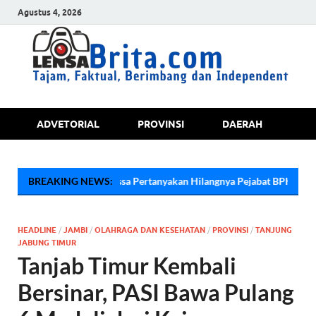
Agustus 4, 2026
Tajam, Faktual, Berimbang dan
ADVETORIAL
PROVINSI
DAERAH
JA
Independent
,, Massa Pertanyakan Hilangnya Pejabat BPKPD Saat Demo Dugaan Ang
BREAKING NEWS:
HEADLINE
/
JAMBI
/
OLAHRAGA DAN KESEHATAN
/
PROVINSI
/
TANJUNG
JABUNG TIMUR
Tanjab Timur Kembali
Bersinar, PASI Bawa Pulang